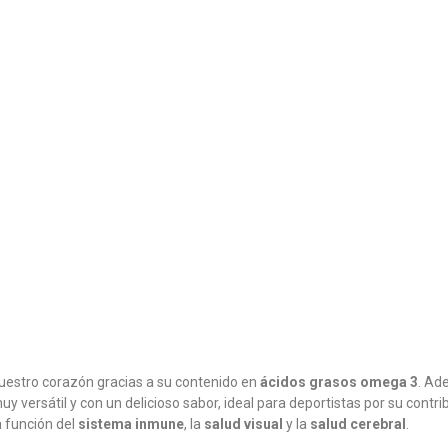
nuestro corazón gracias a su contenido en
ácidos grasos omega 3
. Ad
muy versátil y con un delicioso sabor, ideal para deportistas por su con
a función del
sistema inmune
, la
salud visual
y la
salud cerebral
.