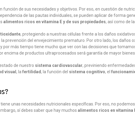
 función de sus necesidades y objetivos. Por eso, en cuestión de nutri
pendencia de las pautas individuales, se pueden aplicar de forma gen
os
alimentos ricos en vitamina E y de sus propiedades
, así como de l
tioxidante
, protegiendo a nuestras células frente a los daños oxidativos
la prevención del envejecimiento prematuro. Por otro lado, los daños oxi
 y por más tiempo tiene mucho que ver con las decisiones que tomamos d
or encima de productos ultraprocesados será garantía de mayor bienes
l estado de nuestro
sistema cardiovascular
, previniendo enfermedades 
ud visual
, la
fertilidad
, la función del
sistema cognitivo
, el
funcionami
os?
ne unas necesidades nutricionales específicas. Por eso, no podemos d
n embargo, sí debes saber que hay muchos
alimentos ricos en vitamina 