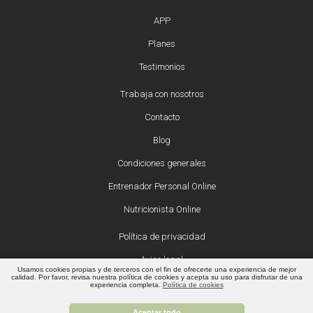
APP
Planes
Testimonios
Trabaja con nosotros
Contacto
Blog
Condiciones generales
Entrenador Personal Online
Nutricionista Online
Política de privacidad
Aviso legal
Usamos cookies propias y de terceros con el fin de ofrecerte una experiencia de mejor
calidad. Por favor, revisa nuestra política de cookies y acepta su uso para disfrutar de una
Política de cookies
experiencia completa.
Política de cookies
Aceptar todo