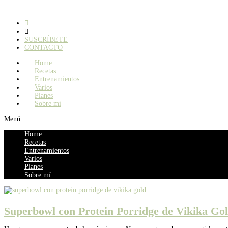
SUSCRÍBETE
CONTACTO
Home
Recetas
Entrenamientos
Varios
Planes
Sobre mí
Menú
Home
Recetas
Entrenamientos
Varios
Planes
Sobre mí
Superbowl con Protein Porridge de Vikika Go