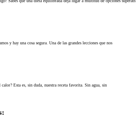
o! Sabes que una dieta equilibrada deja lugar a multitud de opciones superatr
amos y hay una cosa segura. Una de las grandes lecciones que nos
calor? Esta es, sin duda, nuestra receta favorita. Sin agua, sin
s: